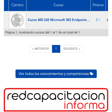
Centro
Curso
Precio
Curso MD-102 Microsoft 365 Endpoint...
$ 1
E-l
Página 1, mostrando cursos del 1 al 1 de un total de 1. .
« ANTERIOR
1
SIGUIENTE »
Ver todos los conocimientos y competencias