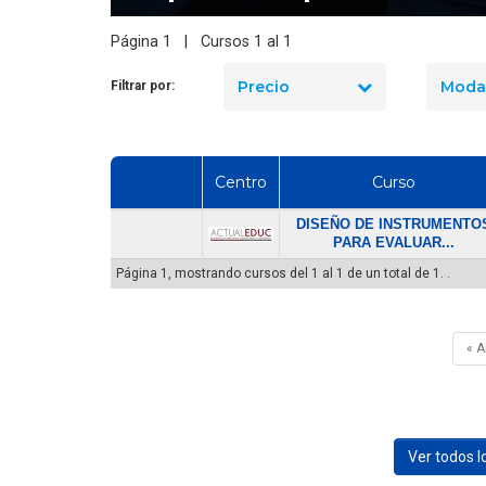
dad industrial en Chile
manejo de extintores en Chile
? El precio real de los
en 2026? Precios reales y qué
Página 1 | Cursos 1 al 1
10 cursos
incluye cada opción
Precio
Moda
Filtrar por:
Centro
Curso
DISEÑO DE INSTRUMENTO
PARA EVALUAR...
Página 1, mostrando cursos del 1 al 1 de un total de 1. .
« 
Ver todos 