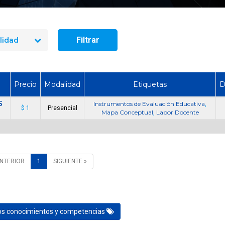
¿Cuánto dura un curso de uso
Cómo Ser Brigadi
y manejo de extintores en
Emergencia en C
Chile?
Funciones y Requ
Filtrar
lidad
Precio
Modalidad
Etiquetas
D
S
Instrumentos de Evaluación Educativa
,
$ 1
Presencial
Mapa Conceptual
Labor Docente
,
ANTERIOR
1
SIGUIENTE »
los conocimientos y competencias