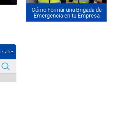
sta de
seguridad 
hile:
Cómo Formar una Brigada de
en 2026? El
isitos
Emergencia en tu Empresa
1
etalles