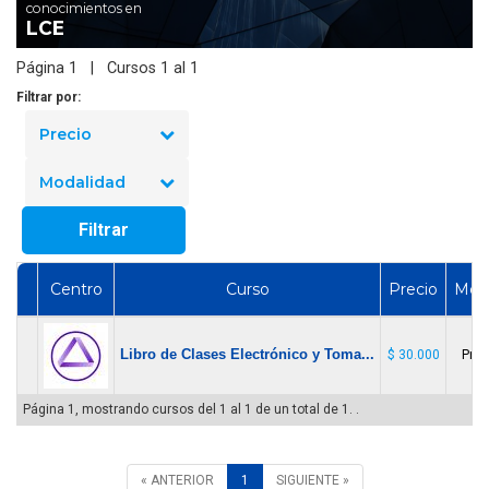
conocimientos en
LCE
Página 1 | Cursos 1 al 1
Filtrar por:
Precio
Modalidad
Filtrar
Centro
Curso
Precio
Moda
Libro de Clases Electrónico y Toma...
$ 30.000
Pres
Página 1, mostrando cursos del 1 al 1 de un total de 1. .
« ANTERIOR
1
SIGUIENTE »