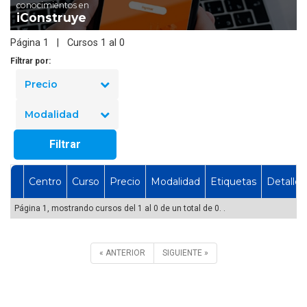
conocimientos en
iConstruye
Página 1 | Cursos 1 al 0
Filtrar por:
Precio
Modalidad
Filtrar
Centro
Curso
Precio
Modalidad
Etiquetas
Detalles
Página 1, mostrando cursos del 1 al 0 de un total de 0. .
« ANTERIOR
SIGUIENTE »