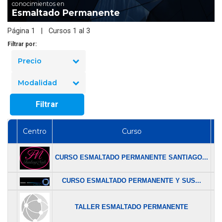
conocimientos en
Esmaltado Permanente
Página 1 | Cursos 1 al 3
Filtrar por:
Precio
Modalidad
Filtrar
Centro
Curso
Pr
CURSO ESMALTADO PERMANENTE SANTIAGO...
$ 
CURSO ESMALTADO PERMANENTE Y SUS...
$ 
TALLER ESMALTADO PERMANENTE