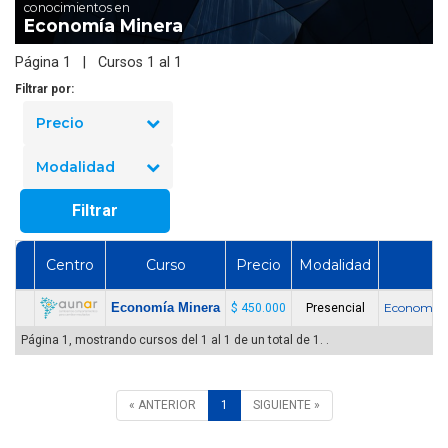
conocimientos en
Economía Minera
Página 1 | Cursos 1 al 1
Filtrar por:
Precio
Modalidad
Filtrar
Centro
Curso
Precio
Modalidad
Economía Minera
Economía 
$ 450.000
Presencial
Página 1, mostrando cursos del 1 al 1 de un total de 1. .
« ANTERIOR
1
SIGUIENTE »