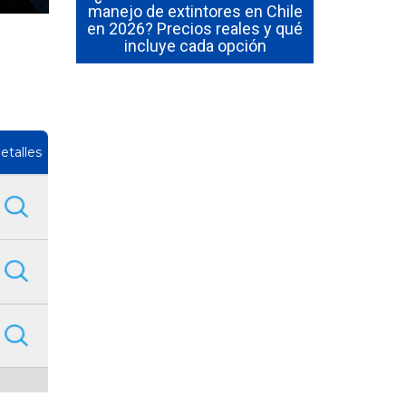
 en Chile
manejo de extintores en Chile
¿Cuánto du
al de los
en 2026? Precios reales y qué
y manejo
incluye cada opción
etalles