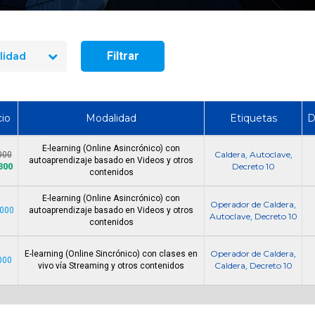
seguridad industrial
Se busca Operario de
en 2026? El precio re
Servicios
10 cursos
Filtrar
lidad
io
Modalidad
Etiquetas
D
E-learning (Online Asincrónico) con
Caldera
Autoclave
000
,
,
autoaprendizaje basado en Videos y otros
300
Decreto 10
contenidos
E-learning (Online Asincrónico) con
Operador de Caldera
,
.000
autoaprendizaje basado en Videos y otros
Autoclave
Decreto 10
,
contenidos
Operador de Caldera
E-learning (Online Sincrónico) con clases en
,
000
Caldera
Decreto 10
vivo vía Streaming y otros contenidos
,