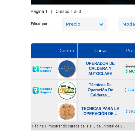
Cómo Ser Brigadista de
Emergencia en Chile:
Página 1 | Cursos 1 al 3
Funciones y Requisitos
Precio
Moda
Filtrar por:
Centro
Curso
Prec
OPERADOR DE
$ 77.
Compra
CALDERA Y
Segura
$ 69.
AUTOCLAVE
Técnicas De
Compra
Operación De
$ 224
Segura
Calderas...
TECNICAS PARA LA
$ 69.
OPERACIÓN DE...
Página 1, mostrando cursos del 1 al 3 de un total de 3. .