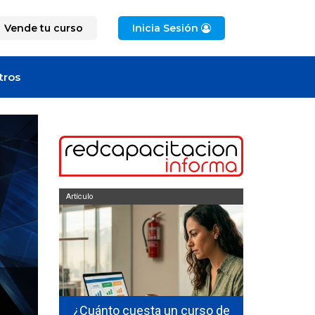
Vende tu curso
Inicia Sesión
tros
Artículo
Artículo
ficarse en
¿Cuánto cuesta un curso de