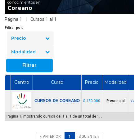
conocimientos en
Coreano
Página 1 | Cursos 1 al 1
Filtrar por:
Precio
Modalidad
Filtrar
Centro
Curso
Precio
Modalidad
CURSOS DE COREANO
Cor
$ 150.000
Presencial
Página 1, mostrando cursos del 1 al 1 de un total de 1. .
« ANTERIOR
1
SIGUIENTE »