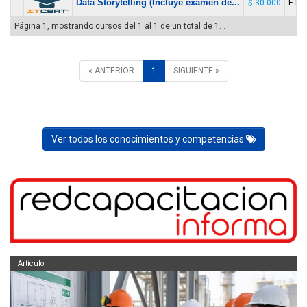
Data Storytelling (Incluye examen de...
$ 30.000
E-le
Página 1, mostrando cursos del 1 al 1 de un total de 1. .
« ANTERIOR
1
SIGUIENTE »
Ver todos los conocimientos y competencias
Artículo