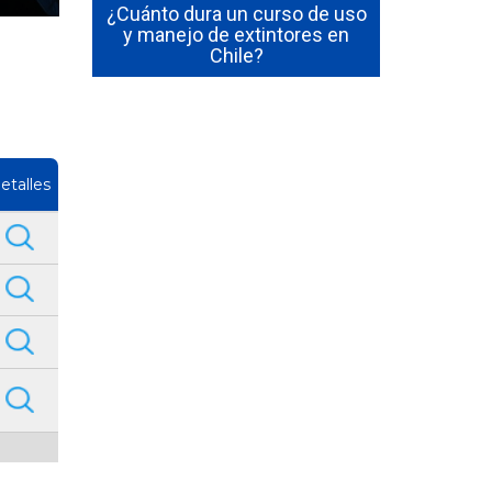
 en Chile
¿Cuánto dura un curso de uso
Cómo Se
les y qué
y manejo de extintores en
Emerge
ción
Chile?
Funcion
etalles