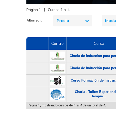
Cómo Formar una Brigada de
Página 1 | Cursos 1 al 4
Emergencia en tu Empresa
Precio
Moda
Filtrar por:
Centro
Curso
Charla de inducción para per
Charla de inducción para per
Curso Formación de Instruct
Charla - Taller: Experienc
terapia...
Página 1, mostrando cursos del 1 al 4 de un total de 4. .