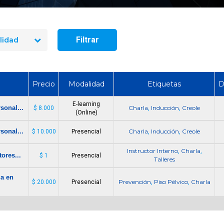
seguridad industrial en Chile
manejo de extintores
en 2026? El precio real de los
en 2026? Precios rea
10 cursos
incluye cada op
Filtrar
lidad
Precio
Modalidad
Etiquetas
D
E-learning
sonal...
Charla
Inducción
Creole
$ 8.000
,
,
(Online)
sonal...
Charla
Inducción
Creole
$ 10.000
Presencial
,
,
Instructor Interno
Charla
,
,
ores...
$ 1
Presencial
Talleres
ia en
Prevención
Piso Pélvico
Charla
$ 20.000
Presencial
,
,