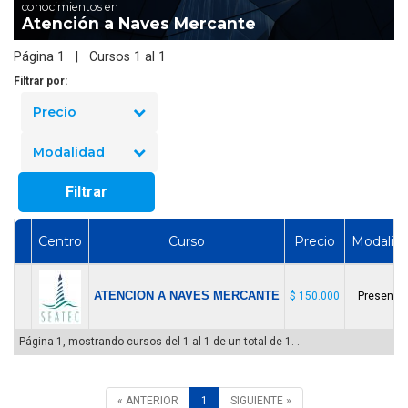
conocimientos en
Atención a Naves Mercante
Página 1 | Cursos 1 al 1
Filtrar por:
Precio
Modalidad
Filtrar
Centro
Curso
Precio
Modalid
ATENCION A NAVES MERCANTE
$ 150.000
Presencia
Página 1, mostrando cursos del 1 al 1 de un total de 1. .
« ANTERIOR
1
SIGUIENTE »