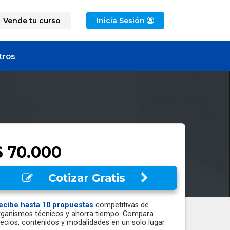
Vende tu curso
Inicia Sesión
tros
$ 70.000
Cotizar Gratis
ecibe hasta 10 propuestas
competitivas de
rganismos técnicos y ahorra tiempo. Compara
recios, contenidos y modalidades en un solo lugar.