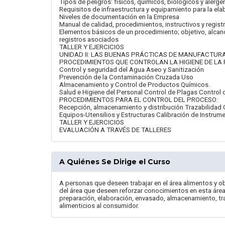
Tipos de peligros: físicos, químicos, biológicos y alérg
Requisitos de infraestructura y equipamiento para la el
Niveles de documentación en la Empresa
Manual de calidad, procedimientos, instructivos y regist
Elementos básicos de un procedimiento; objetivo, alcance
registros asociados
TALLER Y EJERCICIOS
UNIDAD II: LAS BUENAS PRÁCTICAS DE MANUFACTUR
PROCEDIMIENTOS QUE CONTROLAN LA HIGIENE DE LA 
Control y seguridad del Agua Aseo y Sanitización
Prevención de la Contaminación Cruzada Uso
Almacenamiento y Control de Productos Químicos.
Salud e Higiene del Personal Control de Plagas Control
PROCEDIMIENTOS PARA EL CONTROL DEL PROCESO:
Recepción, almacenamiento y distribución Trazabilidad
Equipos-Utensilios y Estructuras Calibración de Instru
TALLER Y EJERCICIOS
EVALUACIÓN A TRAVÉS DE TALLERES
A Quiénes Se Dirige el Curso
A personas que deseen trabajar en el área alimentos y o
del área que deseen reforzar conocimientos en esta área
preparación, elaboración, envasado, almacenamiento, tra
alimenticios al consumidor.