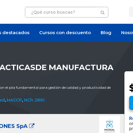
s destacados
Cursos con descuento
Blog
Noso
RACTICASDE MANUFACTURA
 el pila fundamental para gestión de calidad y productividad de
dad
,
HACCP
,
NCh 2861
R
o
IONES SpA
p