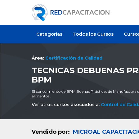
Categorías
Todos los Cursos
Curso
Área:
Certificación de Calidad
TECNICAS DEBUENAS P
BPM
El conocimiento de BPM Buenas Prácticas de Manufactura son
alimentos .
Ver otros cursos asociados a:
Control de Cali
Vendido por:
MICROAL CAPACITAC