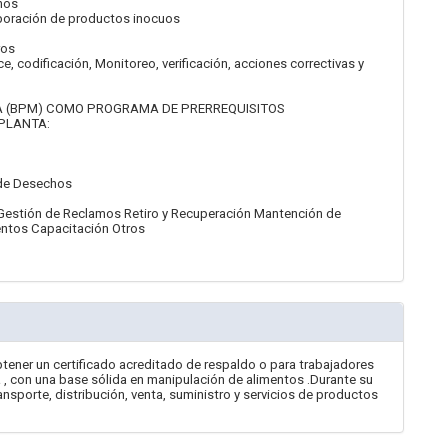
enos
aboración de productos inocuos
ros
, codificación, Monitoreo, verificación, acciones correctivas y
A (BPM) COMO PROGRAMA DE PRERREQUISITOS
PLANTA:
 de Desechos
 Gestión de Reclamos Retiro y Recuperación Mantención de
mentos Capacitación Otros
btener un certificado acreditado de respaldo o para trabajadores
 , con una base sólida en manipulación de alimentos .Durante su
nsporte, distribución, venta, suministro y servicios de productos