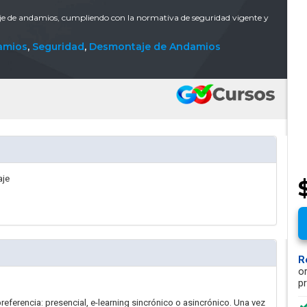
aje de andamios, cumpliendo con la normativa de seguridad vigente y
amios
,
Seguridad
,
Desmontaje de Andamios
aje
R
o
p
eferencia: presencial, e-learning sincrónico o asincrónico. Una vez