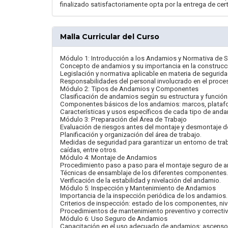
finalizado satisfactoriamente opta por la entrega de cer
Malla Curricular del Curso
Módulo 1: Introducción a los Andamios y Normativa de 
Concepto de andamios y su importancia en la construcc
Legislación y normativa aplicable en materia de segurid
Responsabilidades del personal involucrado en el proce
Módulo 2: Tipos de Andamios y Componentes
Clasificación de andamios según su estructura y función
Componentes básicos de los andamios: marcos, plataform
Características y usos específicos de cada tipo de anda
Módulo 3: Preparación del Área de Trabajo
Evaluación de riesgos antes del montaje y desmontaje 
Planificación y organización del área de trabajo.
Medidas de seguridad para garantizar un entorno de trab
caídas, entre otros.
Módulo 4: Montaje de Andamios
Procedimiento paso a paso para el montaje seguro de 
Técnicas de ensamblaje de los diferentes componentes.
Verificación de la estabilidad y nivelación del andamio.
Módulo 5: Inspección y Mantenimiento de Andamios
Importancia de la inspección periódica de los andamios.
Criterios de inspección: estado de los componentes, nivel
Procedimientos de mantenimiento preventivo y correctiv
Módulo 6: Uso Seguro de Andamios
Capacitación en el uso adecuado de andamios: ascenso 