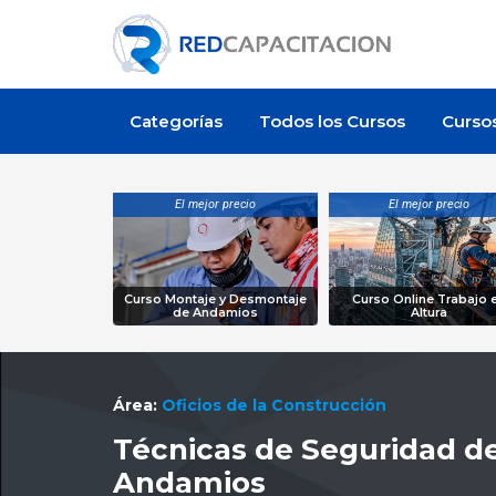
Categorías
Todos los Cursos
Curso
El mejor precio
El mejor precio
Curso Montaje y Desmontaje
Curso Online Trabajo 
de Andamios
Altura
Área:
Oficios de la Construcción
Técnicas de Seguridad d
Andamios