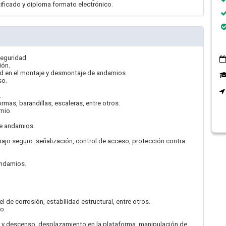
tificado y diploma formato electrónico.
Seguridad
ión.
ad en el montaje y desmontaje de andamios.
so.
.
as, barandillas, escaleras, entre otros.
mio.
de andamios.
ajo seguro: señalización, control de acceso, protección contra
andamios.
 de corrosión, estabilidad estructural, entre otros.
o.
y descenso, desplazamiento en la plataforma, manipulación de