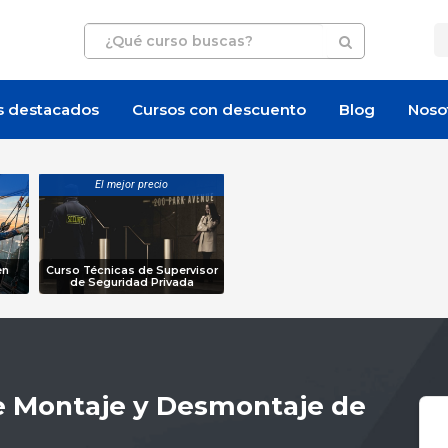
s destacados
Cursos con descuento
Blog
Noso
El mejor precio
en
Curso Técnicas de Supervisor
de Seguridad Privada
e Montaje y Desmontaje de