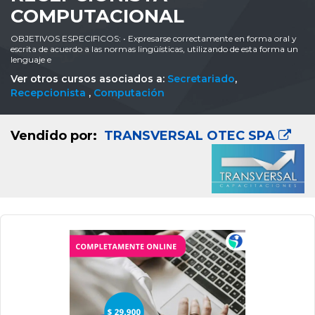
COMPUTACIONAL
OBJETIVOS ESPECIFICOS: • Expresarse correctamente en forma oral y
escrita de acuerdo a las normas lingüísticas, utilizando de esta forma un
lenguaje e
Ver otros cursos asociados a:
Secretariado
,
Recepcionista
,
Computación
Vendido por:
TRANSVERSAL OTEC SPA