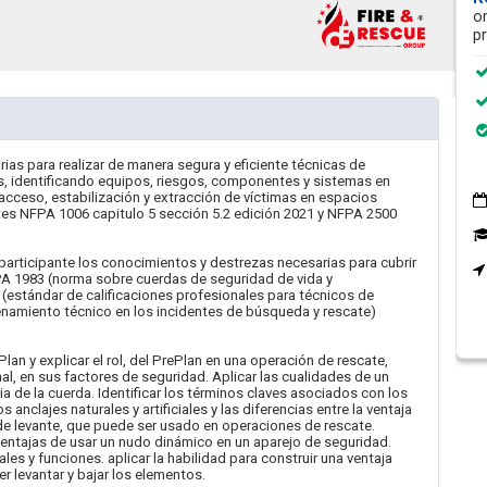
o
p
ias para realizar de manera segura y eficiente técnicas de
s, identificando equipos, riesgos, componentes y sistemas en
acceso, estabilización y extracción de víctimas en espacios
tes NFPA 1006 capitulo 5 sección 5.2 edición 2021 y NFPA 2500
rticipante los conocimientos y destrezas necesarias para cubrir
PA 1983 (norma sobre cuerdas de seguridad de vida y
(estándar de calificaciones profesionales para técnicos de
enamiento técnico en los incidentes de búsqueda y rescate)
lan y explicar el rol, del PrePlan en una operación de rescate,
al, en sus factores de seguridad. Aplicar las cualidades de un
a de la cuerda. Identificar los términos claves asociados con los
anclajes naturales y artificiales y las diferencias entre la ventaja
de levante, que puede ser usado en operaciones de rescate.
ventajas de usar un nudo dinámico en un aparejo de seguridad.
ales y funciones. aplicar la habilidad para construir una ventaja
 levantar y bajar los elementos.