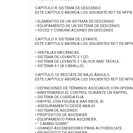
CAPÍTULO 8: SISTEMA DE DESCENSO.
ESTE CAPÍTULO ABORDA LOS SIGUIENTE RDT DE NFPA 10
• ELEMENTOS DE UN SISTEMA DE DESCENSO.
• EQUIPAMIENTO DE UN SISTEMA DE DESCENSO.
• VOCES Y COMUNICACIONES EN DESCENSO.
CAPÍTULO 9: SISTEMA DE LEVANTE.
ESTE CAPITULO ABORDA LOS SIGUIENTES RDT DE NFPA 1
• VENTAJAS MECÁNICAS.
• SISTEMA DE LEVANTE 3:1 (Z).
• SISTEMA DE LEVANTE 3:1 BLOCK AND TACKLE...
• SISTEMA 4:1 (A CABALLO).
CAPÍTULO 10: RESCATE DE BAJO ÁNGULO.
ESTE CAPÍTULO ABORDA LOS SIGUIENTES RDT DE NFPA 10
• DEFINICIONES DE TÉRMINOS ASOCIADOS CON OPERA
• MANTENIENDO EL CONTROL DURANTE UN RAPPEL.
• SISTEMA DE CUERDA FIJA.
• RAPPEL CON FIGURA 8, BAR RACK, ID.
• ASEGURAMIENTO DESDE ABAJO.
• SISTEMA DE ASCENSO.
• PROPÓSITOS DE ASCENDER.
• EQUIPAMIENTO PARA ASCENDER.
• " CAMBIO SOBRE"
• USANDO ASCENDEDORES PARA AUTORESCATE.
• PROPÓSITOS DE ASCENDER.