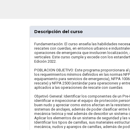
Descripción del curso
Fundamentación: El curso enseña las habilidades necesar
rescates con cuerdas, en entornos urbanos e industriale
operaciones de emergencia que involucren localización, 
verticales. Este curso cumple y excede con los estandar
Edición 2022.
POBLACION OBJETIVO: Este programa proporcionara al pa
los requerimientos mínimos definidos en las normas NF
equipamiento para servicios de emergencia), NFPA 1006 
rescate) y NFPA 2500 (estándar para operaciones y entr
aplicados a las operaciones de rescate con cuerdas.
Objetivó General: Identificar los componentes de un Pre-P
identificar e inspeccionar el equipo de protección person
buen nudo y apreciar como estos afectan en la resistenci
sistemas de anclajes, además de poder clasificar entre los 
mecánica teórica y real además de describir un sistema 
Aplicar los elementos de un sistema de seguridad y las 
Identificar los tipos de camillas, sus materiales estructur
mecánica, nudos y aparejos de camillas, además de poder