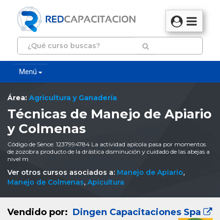
Menú
Área:
Agricultura y Ganadería
Técnicas de Manejo de Apiario
y Colmenas
Código de Sence: 1237994784 La actividad apícola pasa por momentos
de zozobra producto de la drástica disminución y cuidado de las abejas a
nivel m
Ver otros cursos asociados a:
Manejo de Apiario
,
Manejo de Colmenas
,
Apicultura
Vendido por:
Dingen Capacitaciones Spa