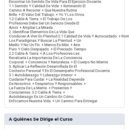
Encontrar Un Sentido De Vida Para El Ejercicio Docente.
1.1 Sentido Y Calidad De Vida: + Iluminando El
Camino A Recorrer. + Que Nuestra Rutina
Brille. + El Valor Del Trabajo. + Yo Y Los Otros.
1.2 Cable A Tierra: + El Trabajo De Los
Profesores Debe Ser Un Servicio Desde El
Amor. + Ampliar La Mirada.
2. Identificar Elementos De La Vida Que
Conducen A Vivir En Plenitud.2.1 Calidad De Vida Y Autocuidado: + Ro
Los Paradigmas Y Buscar La Plenitud. + Un
Medio Y No Un Fin. + Menos Es Más. + Aire
Puro Y Cielo Despejado. + El Preciado Tiempo
2.2 Cable A Tierra: + A Los Profesores Les
Recalcaría La Importancia De La Conciencia
Corporal. + Conciencia Y Naturaleza. + El Cuerpo No Miente.
3. Aplicar La Reflexión Desarrollada En El
Contexto Personal Y En El Desempeño Profesional Docente.
3.1 Autoliderazgo Y Liderazgo Interior: +
Cuidarse Para Cuidar. + La Realidad Depende
De Nosotros. + Despiertos Y Responsables. +
La Fuerza De La Mente. + Presentes Y
Conscientes. 3.2 Cable A Tierra: +
Autoliderazgo Es Un Cambio En Cómo
Enfocamos Nuestra Vida. + Un Camino Para Entregar.
A Quiénes Se Dirige el Curso