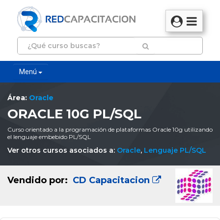
Menú
Área:
Oracle
ORACLE 10G PL/SQL
Curso orientado a la programación de plataformas Oracle 10g utilizando
el lenguaje embebido PL/SQL
Ver otros cursos asociados a:
Oracle
,
Lenguaje PL/SQL
Vendido por:
CD Capacitacion