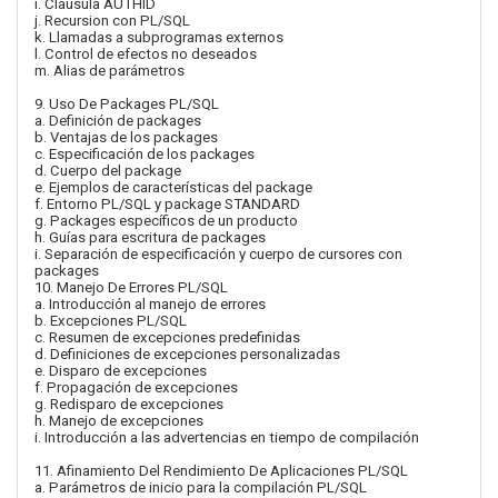
i. Cláusula AUTHID
j. Recursion con PL/SQL
k. Llamadas a subprogramas externos
l. Control de efectos no deseados
m. Alias de parámetros
9. Uso De Packages PL/SQL
a. Definición de packages
b. Ventajas de los packages
c. Especificación de los packages
d. Cuerpo del package
e. Ejemplos de características del package
f. Entorno PL/SQL y package STANDARD
g. Packages específicos de un producto
h. Guías para escritura de packages
i. Separación de especificación y cuerpo de cursores con
packages
10. Manejo De Errores PL/SQL
a. Introducción al manejo de errores
b. Excepciones PL/SQL
c. Resumen de excepciones predefinidas
d. Definiciones de excepciones personalizadas
e. Disparo de excepciones
f. Propagación de excepciones
g. Redisparo de excepciones
h. Manejo de excepciones
i. Introducción a las advertencias en tiempo de compilación
11. Afinamiento Del Rendimiento De Aplicaciones PL/SQL
a. Parámetros de inicio para la compilación PL/SQL