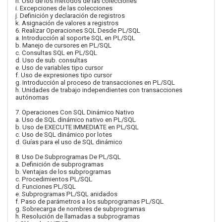
h. Uso de los métodos de las colecciones
i. Excepciones de las colecciones
j. Definición y declaración de registros
k. Asignación de valores a registros
6. Realizar Operaciones SQL Desde PL/SQL
a. Introducción al soporte SQL en PL/SQL
b. Manejo de cursores en PL/SQL
c. Consultas SQL en PL/SQL
d. Uso de sub. consultas
e. Uso de variables tipo cursor
f. Uso de expresiones tipo cursor
g. Introducción al proceso de transacciones en PL/SQL
h. Unidades de trabajo independientes con transacciones
autónomas
7. Operaciones Con SQL Dinámico Nativo
a. Uso de SQL dinámico nativo en PL/SQL
b. Uso de EXECUTE IMMEDIATE en PL/SQL
c. Uso de SQL dinámico por lotes
d. Guías para el uso de SQL dinámico
8. Uso De Subprogramas De PL/SQL
a. Definición de subprogramas
b. Ventajas de los subprogramas
c. Procedimientos PL/SQL
d. Funciones PL/SQL
e. Subprogramas PL/SQL anidados
f. Paso de parámetros a los subprogramas PL/SQL
g. Sobrecarga de nombres de subprogramas
h. Resolución de llamadas a subprogramas