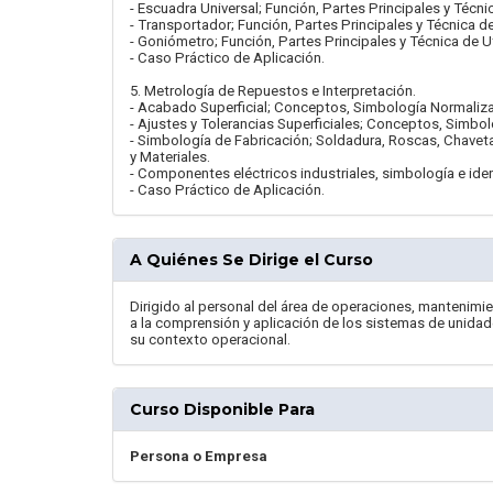
- Escuadra Universal; Función, Partes Principales y Técnic
- Transportador; Función, Partes Principales y Técnica de
- Goniómetro; Función, Partes Principales y Técnica de Ut
- Caso Práctico de Aplicación.
5. Metrología de Repuestos e Interpretación.
- Acabado Superficial; Conceptos, Simbología Normaliz
- Ajustes y Tolerancias Superficiales; Conceptos, Simbo
- Simbología de Fabricación; Soldadura, Roscas, Chave
y Materiales.
- Componentes eléctricos industriales, simbología e iden
- Caso Práctico de Aplicación.
A Quiénes Se Dirige el Curso
Dirigido al personal del área de operaciones, mantenimi
a la comprensión y aplicación de los sistemas de unidad
su contexto operacional.
Curso Disponible Para
Persona o Empresa