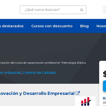
s destacados
Cursos con descuento
Blog
Noso
ripción del curso de capacitación profesional “Metrología Básica
or Industrial
,
Control de Calidad
novación y Desarrollo Empresarial
R
o