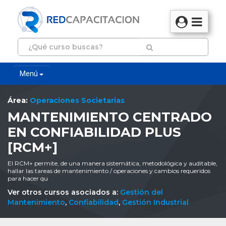
Menú
Área:
Operaciones Societarias
MANTENIMIENTO CENTRADO
EN CONFIABILIDAD PLUS
[RCM+]
El RCM+ permite, de una manera sistemática, metodológica y auditable,
hallar las tareas de mantenimiento / operaciones y cambios requeridos
para hacer qu
Ver otros cursos asociados a:
Gestión del
Mantenimiento
,
Confiabilidad
,
Gestión Industrial