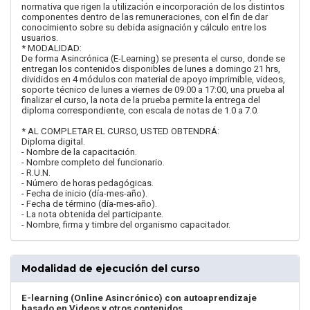
normativa que rigen la utilización e incorporación de los distintos
componentes dentro de las remuneraciones, con el fin de dar
conocimiento sobre su debida asignación y cálculo entre los
usuarios.
* MODALIDAD:
De forma Asincrónica (E-Learning) se presenta el curso, donde se
entregan los contenidos disponibles de lunes a domingo 21 hrs,
divididos en 4 módulos con material de apoyo imprimible, videos,
soporte técnico de lunes a viernes de 09:00 a 17:00, una prueba al
finalizar el curso, la nota de la prueba permite la entrega del
diploma correspondiente, con escala de notas de 1.0 a 7.0.
* AL COMPLETAR EL CURSO, USTED OBTENDRÁ:
Diploma digital.
- Nombre de la capacitación.
- Nombre completo del funcionario.
- R.U.N.
- Número de horas pedagógicas.
- Fecha de inicio (día-mes-año).
- Fecha de término (día-mes-año).
- La nota obtenida del participante.
- Nombre, firma y timbre del organismo capacitador.
Modalidad de ejecución del curso
E-learning (Online Asincrónico) con autoaprendizaje
basado en Videos y otros contenidos