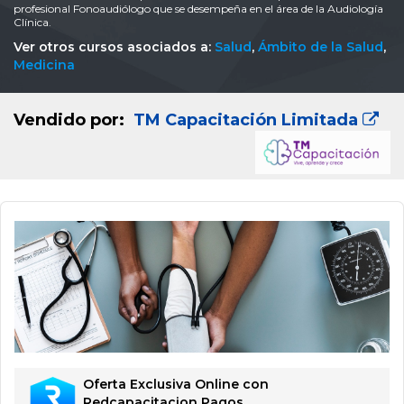
profesional Fonoaudiólogo que se desempeña en el área de la Audiología
Clínica.
Ver otros cursos asociados a:
Salud
,
Ámbito de la Salud
,
Medicina
Vendido por:
TM Capacitación Limitada
Oferta Exclusiva Online con
Redcapacitacion Pagos.