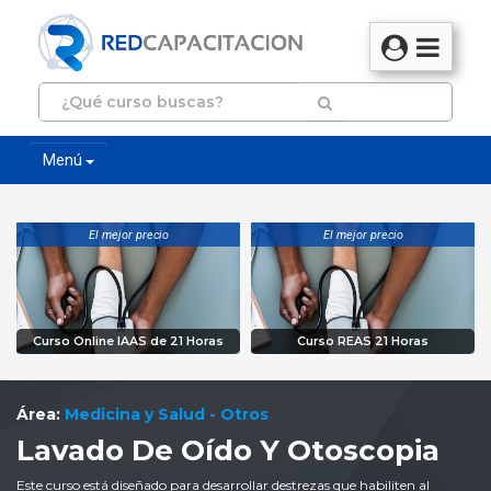
Menú
El mejor precio
El mejor precio
Curso Online IAAS de 21 Horas
Curso REAS 21 Horas
Área:
Medicina y Salud - Otros
Lavado De Oído Y Otoscopia
Este curso está diseñado para desarrollar destrezas que habiliten al