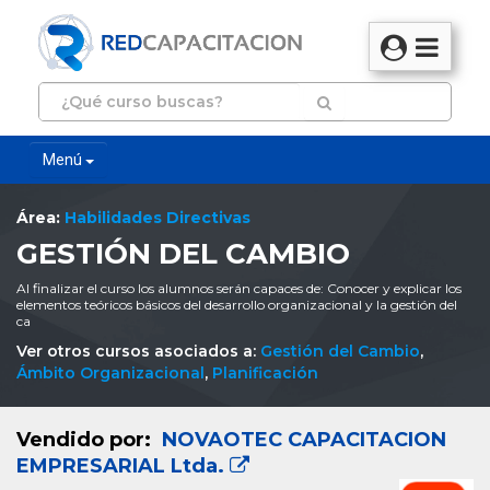
Menú
Área:
Habilidades Directivas
GESTIÓN DEL CAMBIO
Al finalizar el curso los alumnos serán capaces de: Conocer y explicar los
elementos teóricos básicos del desarrollo organizacional y la gestión del
ca
Ver otros cursos asociados a:
Gestión del Cambio
,
Ámbito Organizacional
,
Planificación
Vendido por:
NOVAOTEC CAPACITACION
EMPRESARIAL Ltda.