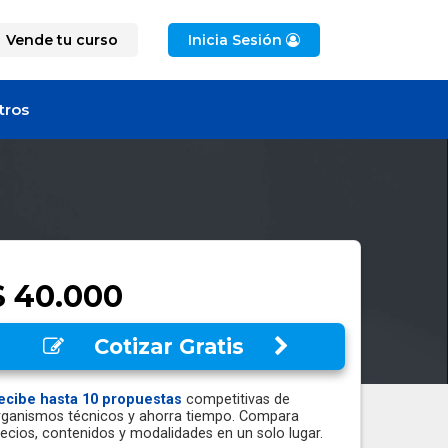
Vende tu curso
Inicia Sesión
tros
$ 40.000
Cotizar Gratis
ecibe hasta 10 propuestas
competitivas de
rganismos técnicos y ahorra tiempo. Compara
recios, contenidos y modalidades en un solo lugar.