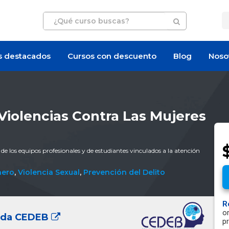
s destacados
Cursos con descuento
Blog
Noso
Violencias Contra Las Mujeres
 los equipos profesionales y de estudiantes vinculados a la atención
nero
,
Violencia Sexual
,
Prevención del Delito
R
o
zada CEDEB
p