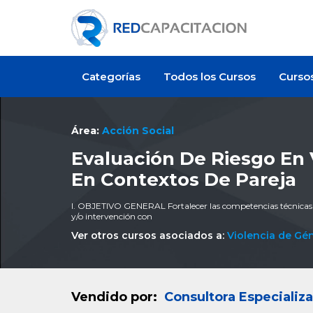
Categorías
Todos los Cursos
Curso
Área:
Acción Social
Evaluación De Riesgo En 
En Contextos De Pareja
I. OBJETIVO GENERAL Fortalecer las competencias técnicas de
y/o intervención con
Ver otros cursos asociados a:
Violencia de Gé
Vendido por:
Consultora Especiali