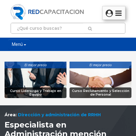
Menú
El mejor precio
El mejor precio
Curso Liderazgo y Trabajo en
Curso Reclutamiento y Selección
Equipo
de Personal
Área:
Dirección y administración de RRHH
Especialista en
Administración mención