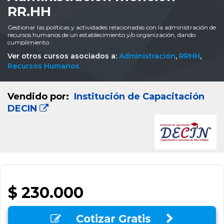
RR.HH
Gestionar las políticas y actividades relacionadas con la administración de
recursos humanos de un establecimiento y/o organización, dando
cumplimiento
Ver otros cursos asociados a:
Administración
,
RRHH
,
Recursos Humanos
Vendido por:
Institución de Capacitación
DECIN
$ 230.000
Cotizar Gratis