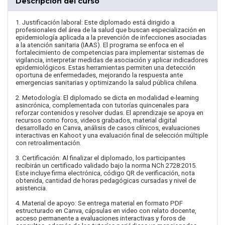
Descripción del curso
1. Justificación laboral: Este diplomado está dirigido a
profesionales del área de la salud que buscan especialización en
epidemiología aplicada a la prevención de infecciones asociadas
a la atención sanitaria (IAAS). El programa se enfoca en el
fortalecimiento de competencias para implementar sistemas de
vigilancia, interpretar medidas de asociación y aplicar indicadores
epidemiológicos. Estas herramientas permiten una detección
oportuna de enfermedades, mejorando la respuesta ante
emergencias sanitarias y optimizando la salud pública chilena.
2. Metodología: El diplomado se dicta en modalidad e-learning
asincrónica, complementada con tutorías quincenales para
reforzar contenidos y resolver dudas. El aprendizaje se apoya en
recursos como foros, videos grabados, material digital
desarrollado en Canva, análisis de casos clínicos, evaluaciones
interactivas en Kahoot y una evaluación final de selección múltiple
con retroalimentación.
3. Certificación: Al finalizar el diplomado, los participantes
recibirán un certificado validado bajo la norma NCh 2728:2015.
Este incluye firma electrónica, código QR de verificación, nota
obtenida, cantidad de horas pedagógicas cursadas y nivel de
asistencia.
4. Material de apoyo: Se entrega material en formato PDF
estructurado en Canva, cápsulas en video con relato docente,
acceso permanente a evaluaciones interactivas y foros de