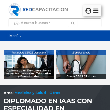
Menú
Franquicia SENCE disponible
El mejor precio
Diplomado en Remuneraciones
Aspectos Laborales, Tributarios
y Previsionales
Curso REAS 21 Horas
Área:
Medicina y Salud - Otros
DIPLOMADO EN IAAS CON
ESPECIALIDAD EN