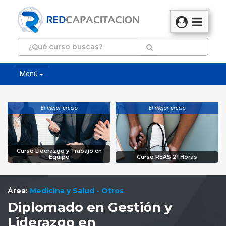
Menú
El mejor precio
El mejor precio
Curso Liderazgo y Trabajo en
Equipo
Curso REAS 21 Horas
Área:
Medicina y Salud - Otros
Diplomado en Gestión y
Liderazgo en