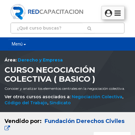
Menú
Área:
Derecho y Empresa
CURSO NEGOCIACIÓN
COLECTIVA ( BASICO )
Conocer y analizar los elementos centrales en la negociación colectiva.
Ver otros cursos asociados a:
Negociación Colectiva
,
Código del Trabajo
,
Sindicato
Vendido por:
Fundación Derechos Civiles