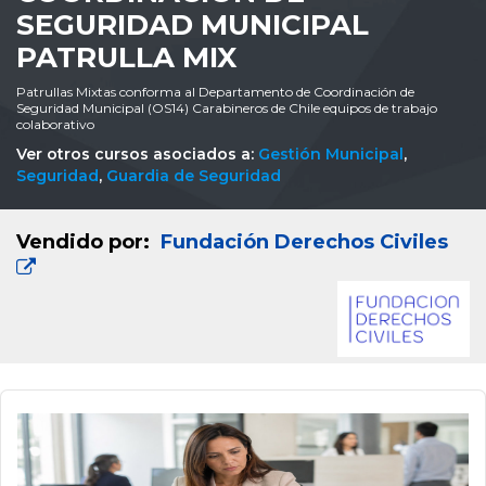
SEGURIDAD MUNICIPAL
PATRULLA MIX
Patrullas Mixtas conforma al Departamento de Coordinación de
Seguridad Municipal (OS14) Carabineros de Chile equipos de trabajo
colaborativo
Ver otros cursos asociados a:
Gestión Municipal
,
Seguridad
,
Guardia de Seguridad
Vendido por:
Fundación Derechos Civiles