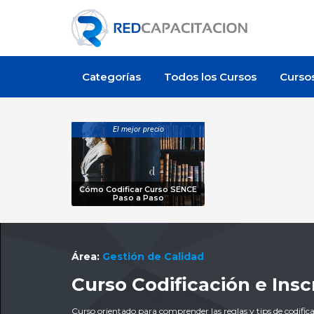
Categorías
Todos los Cursos
Curso
El mejor precio
Cómo Codificar Curso SENCE
Paso a Paso
Área:
Gestión de Calidad
Curso Codificación e Ins
Curso orientado para comprender las reglas y tips de codifica