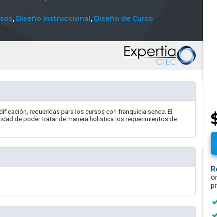
rsos
,
Diseño Instruccional
,
Diseño de Curso
ificación, requeridas para los cursos con franquicia sence. El
alidad de poder tratar de manera holistica los requerimientos de
R
o
p