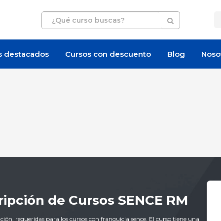
s destacados
Cursos con descuento
Blog
Noso
cripción de Cursos SENCE RM
ción, requeridas para los cursos con franquicia sence. El curso tiene una