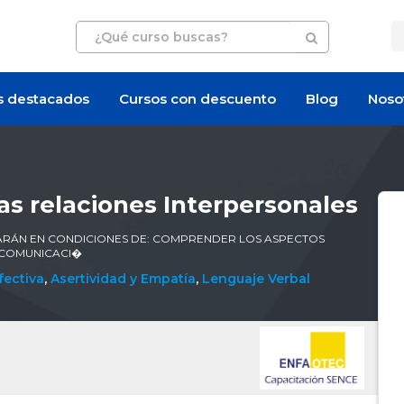
s destacados
Cursos con descuento
Blog
Noso
as relaciones Interpersonales
STARÁN EN CONDICIONES DE: COMPRENDER LOS ASPECTOS
 COMUNICACI�
ectiva
,
Asertividad y Empatía
,
Lenguaje Verbal