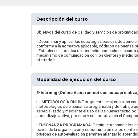
Descripción del curso
Objetivos del curso de Calidad y servicios de proximida
- Determinar y aplicar las estrategias básicas de atenció
conforme a la normativa aplicable, códigos de buenas p
- Establecer la política del pequeño comercio en cuanto a
mecanismo de comunicación con los clientes y medio de 
ofertados.
Modalidad de ejecución del curso
E-learning (Online Asincrónico) con autoaprendiza
La METODOLOGÍA ONLINE propuesta se ajusta a las carac
metodologías de enseñanza programada y de trabajo au
especializado y mediante el uso de las nuevas tecnologí
aprendizaje activo, próximo y colaborativo en el Campus 
• ENSEÑANZA PROGRAMADA: Persigue transmitir los conoci
través de la organización y estructuración de los conteni
pruebas de autoevaluación permiten afianzar lo aprendido 