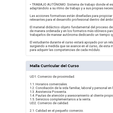
• TRABAJO AUTÓNOMO: Sistema de trabajo donde el estu
adaptándolo a su ritmo de trabajo y a sus propias neces
Las acciones formativas están diseñadas para propiciar 
relevantes para el desarrollo profesional dentro del ámbi
El material didáctico objeto fundamental del proceso d
de manera ordenada y en los formatos más idóneos para a
trabajarlos de manear autónoma dedicando un tiempo qu
El estudiante durante el curso estará apoyado por un rela
surgiendo a medida que se avance en el curso, de esta m
para adquirir las competencias de cada módulo.
Malla Curricular del Curso
UD1. Comercio de proximidad.
1.1. Horarios comerciales.
1.2. Conciliación de la vida familiar, laboral y personal
1.3. Asistencia Posventa.
1.4. Pautas de atención y asesoramiento al cliente prop
1.5. Servicios complementarios a la venta.
UD2. Comercio de calidad.
2.1. Calidad en el pequeño comercio.