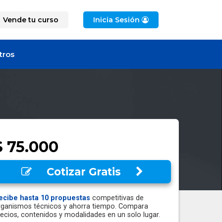
Vende tu curso
Inicia Sesión
tros
$ 75.000
Cotizar Gratis
ecibe hasta 10 propuestas
competitivas de
rganismos técnicos y ahorra tiempo. Compara
recios, contenidos y modalidades en un solo lugar.