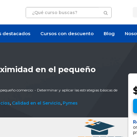
s destacados
Cursos con descuento
Blog
Noso
roximidad en el pequeño
l pequeño comercio: - Determinar y aplicar las estrategias básicas de
icios
,
Calidad en el Servicio
,
Pymes
R
o
p