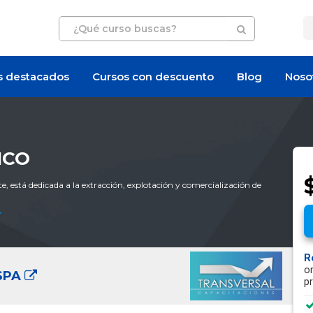
s destacados
Cursos con descuento
Blog
Noso
ICO
e, está dedicada a la extracción, explotación y comercialización de
r
R
o
SPA
p