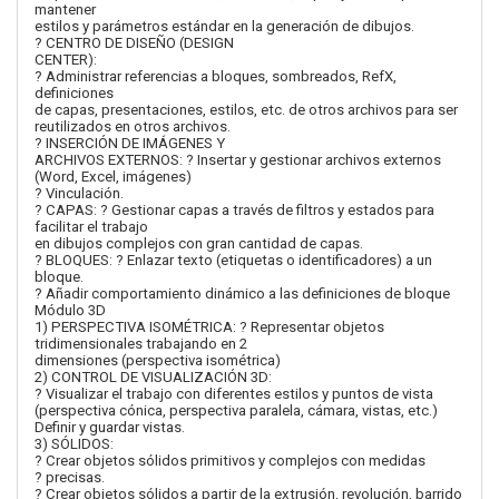
mantener
estilos y parámetros estándar en la generación de dibujos.
? CENTRO DE DISEÑO (DESIGN
CENTER):
? Administrar referencias a bloques, sombreados, RefX,
definiciones
de capas, presentaciones, estilos, etc. de otros archivos para ser
reutilizados en otros archivos.
? INSERCIÓN DE IMÁGENES Y
ARCHIVOS EXTERNOS: ? Insertar y gestionar archivos externos
(Word, Excel, imágenes)
? Vinculación.
? CAPAS: ? Gestionar capas a través de filtros y estados para
facilitar el trabajo
en dibujos complejos con gran cantidad de capas.
? BLOQUES: ? Enlazar texto (etiquetas o identificadores) a un
bloque.
? Añadir comportamiento dinámico a las definiciones de bloque
Módulo 3D
1) PERSPECTIVA ISOMÉTRICA: ? Representar objetos
tridimensionales trabajando en 2
dimensiones (perspectiva isométrica)
2) CONTROL DE VISUALIZACIÓN 3D:
? Visualizar el trabajo con diferentes estilos y puntos de vista
(perspectiva cónica, perspectiva paralela, cámara, vistas, etc.)
Definir y guardar vistas.
3) SÓLIDOS:
? Crear objetos sólidos primitivos y complejos con medidas
? precisas.
? Crear objetos sólidos a partir de la extrusión, revolución, barrido