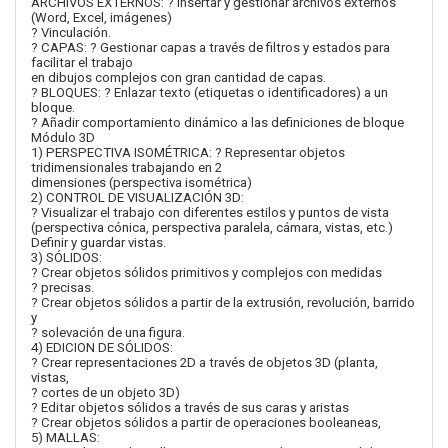
ARCHIVOS EXTERNOS: ? Insertar y gestionar archivos externos
(Word, Excel, imágenes)
? Vinculación.
? CAPAS: ? Gestionar capas a través de filtros y estados para
facilitar el trabajo
en dibujos complejos con gran cantidad de capas.
? BLOQUES: ? Enlazar texto (etiquetas o identificadores) a un
bloque.
? Añadir comportamiento dinámico a las definiciones de bloque
Módulo 3D
1) PERSPECTIVA ISOMÉTRICA: ? Representar objetos
tridimensionales trabajando en 2
dimensiones (perspectiva isométrica)
2) CONTROL DE VISUALIZACIÓN 3D:
? Visualizar el trabajo con diferentes estilos y puntos de vista
(perspectiva cónica, perspectiva paralela, cámara, vistas, etc.)
Definir y guardar vistas.
3) SÓLIDOS:
? Crear objetos sólidos primitivos y complejos con medidas
? precisas.
? Crear objetos sólidos a partir de la extrusión, revolución, barrido
y
? solevación de una figura.
4) EDICION DE SÓLIDOS:
? Crear representaciones 2D a través de objetos 3D (planta,
vistas,
? cortes de un objeto 3D)
? Editar objetos sólidos a través de sus caras y aristas
? Crear objetos sólidos a partir de operaciones booleaneas,
5) MALLAS: