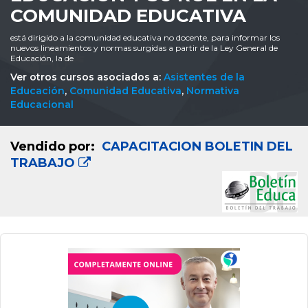
COMUNIDAD EDUCATIVA
está dirigido a la comunidad educativa no docente, para informar los
nuevos lineamientos y normas surgidas a partir de la Ley General de
Educación, la de
Ver otros cursos asociados a:
Asistentes de la
Educación
,
Comunidad Educativa
,
Normativa
Educacional
Vendido por:
CAPACITACION BOLETIN DEL
TRABAJO