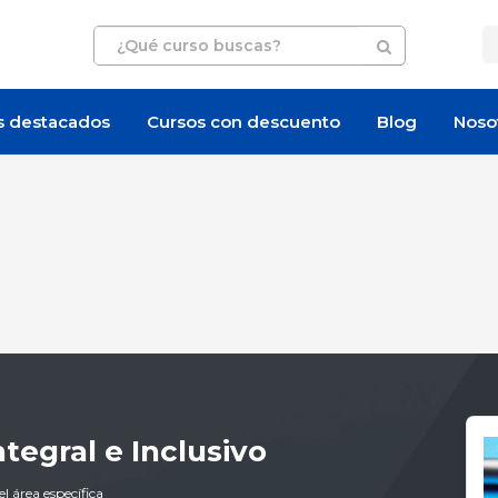
s destacados
Cursos con descuento
Blog
Noso
tegral e Inclusivo
l área específica