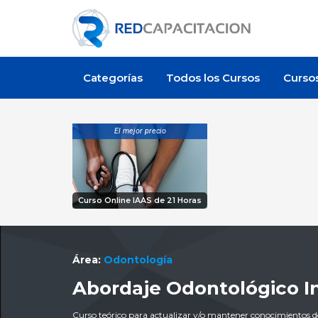
Categorías
Todos los Cursos
Curso
El mejor precio
Curso Online IAAS de 21 Horas
Área:
Odontología
Abordaje Odontológico In
Curso teórico para actualizar y/o mantener conocimientos de