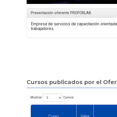
Presentación oferente PROFORLAB
Empresa de servicios de capacitación orientada 
trabajadores.
Artículo
imiento de Camiones
¿Cuánto cuesta certificarse en
 Tonelaje: La Clave para
seguridad industrial en Chile
Cursos publicados por el Of
Detenciones Críticas en
en 2026? El precio real de los
Minería
10 cursos
Mostrar
Cursos
Curso
Valor