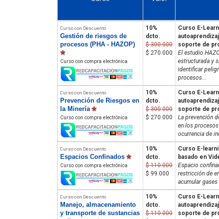
10%
Curso E-Learn
Curso con Descuento
Gestión de riesgos de
dcto.
autoaprendiza
procesos (PHA - HAZOP)
$ 300.000
soporte de pr
$ 270.000
El estudio HAZO
estructurada y s
Curso con compra electrónica
identificar peli
procesos...
10%
Curso E-Learn
Curso con Descuento
Prevención de Riesgos en
dcto.
autoaprendiza
la Minería
$ 300.000
soporte de pr
$ 270.000
La prevención d
Curso con compra electrónica
en los procesos 
ocurrencia de in
10%
Curso E-learni
Curso con Descuento
Espacios Confinados
dcto.
basado en Vid
$ 110.000
Espacio confina
Curso con compra electrónica
$ 99.000
restricción de e
acumular gases t
10%
Curso E-Learn
Curso con Descuento
Manejo, almacenamiento
dcto.
autoaprendiza
y transporte de sustancias
$ 110.000
soporte de pr