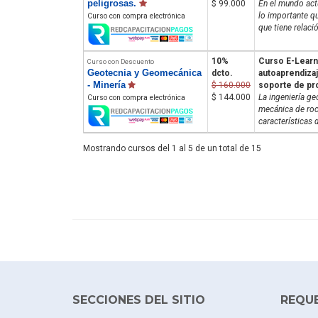
peligrosas.
$ 99.000
En el mundo act
lo importante qu
Curso con compra electrónica
que tiene relaci
10%
Curso E-Learn
Curso con Descuento
Geotecnia y Geomecánica
dcto.
autoaprendiza
- Minería
$ 160.000
soporte de pr
$ 144.000
La ingeniería ge
Curso con compra electrónica
mecánica de roca
características 
Mostrando cursos del 1 al 5 de un total de 15
SECCIONES DEL SITIO
REQU