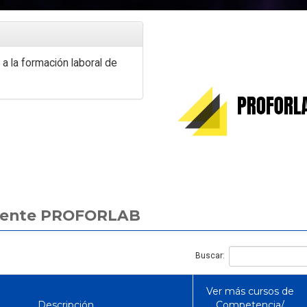
a la formación laboral de
Artículo
Artículo
Curso de Manejo de E
Cómo Saber si un Extintor Está
en Chile: guía compl
erente PROFORLAB
Vigente: Recarga y Mantención
prevenir y controlar 
al Día
en el trabaj
Buscar:
Ver más cursos de
Descripción
Competencia/