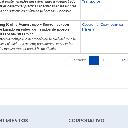
Transporte
ual existen grandes desastres, que han demostrado
e es desarrollar prácticas adecuadas en las labores
ón con sustancias químicas peligrosas. Por estas...
Geotecnia
Geomecánica
ing (Online Asincrónico + Sincrónico) con
,
,
Minería
je basado en video, contenidos de apoyo y
ofesor vía Streaming
otecnia incluye a la geomecánica, la cual incluye a la
s y al suelo. En minería, nos interesa conocer las
del macizo rocoso con el fin de diseñar ...
Anterior
1
2
3
Sigu
ERIMIENTOS
CORPORATIVO