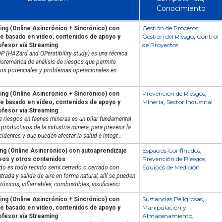
Conocimiento
Gestión de Procesos
ing (Online Asincrónico + Sincrónico) con
,
Gestión del Riesgo
Control
je basado en video, contenidos de apoyo y
,
de Proyectos
ofesor vía Streaming
P (HAZard and OPeratibility study) es una técnica
istemática de análisis de riesgos que permite
gros potenciales y problemas operacionales en
Prevención de Riesgos
ing (Online Asincrónico + Sincrónico) con
,
Minería
Sector Industrial
je basado en video, contenidos de apoyo y
,
ofesor vía Streaming
e riesgos en faenas mineras es un pilar fundamental
productivos de la industria minera, para prevenir la
cidentes y que pueden afectar la salud e integr...
Espacios Confinados
ng (Online Asincrónico) con autoaprendizaje
,
Prevención de Riesgos
eos y otros contenidos
,
Equipos de Medición
do es todo recinto semi cerrado o cerrado con
ntrada y salida de aire en forma natural, allí se pueden
óxicos, inflamables, combustibles, insuficienci...
Sustancias Peligrosas
ing (Online Asincrónico + Sincrónico) con
,
Manipulación y
je basado en video, contenidos de apoyo y
Almacenamiento
ofesor vía Streaming
,