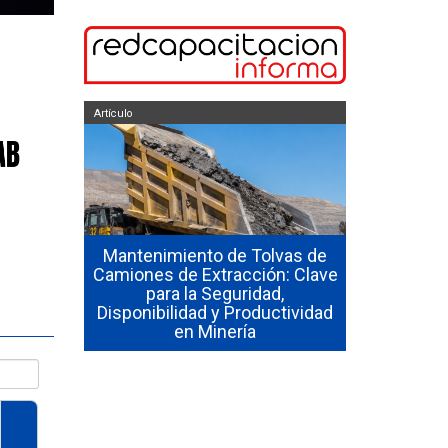
Artículo
Artículo
Mantenimiento de Tolvas de
xtintores
Camiones de Extracción: Clave
Mantenimi
eta para
para la Seguridad,
de Alto Ton
incendios
Disponibilidad y Productividad
Evitar Dete
o
en Minería