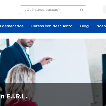
s destacados
Cursos con descuento
Blog
Noso
Artículo
Oferta de empleo
 E.I.R.L.