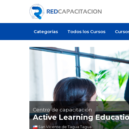
Categorías
Todos los Cursos
Curso
Oferta de empleo
Centro de capacitación
Active Learning Education
San Vicente de Tagua Tagua