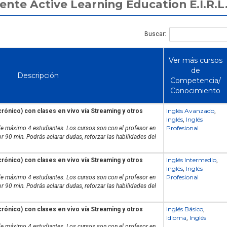
ente Active Learning Education E.I.R.L
Buscar:
Ver más cursos
de
Descripción
Competencia/
Conocimiento
Inglés Avanzado
crónico) con clases en vivo vía Streaming y otros
,
Inglés
Inglés
,
Profesional
de máximo 4 estudiantes. Los cursos son con el profesor en
r 90 min. Podrás aclarar dudas, reforzar las habilidades del
Inglés Intermedio
crónico) con clases en vivo vía Streaming y otros
,
Inglés
Inglés
,
Profesional
de máximo 4 estudiantes. Los cursos son con el profesor en
r 90 min. Podrás aclarar dudas, reforzar las habilidades del
Inglés Básico
crónico) con clases en vivo vía Streaming y otros
,
Idioma
Inglés
,
de máximo 4 estudiantes. Los cursos son con el profesor en