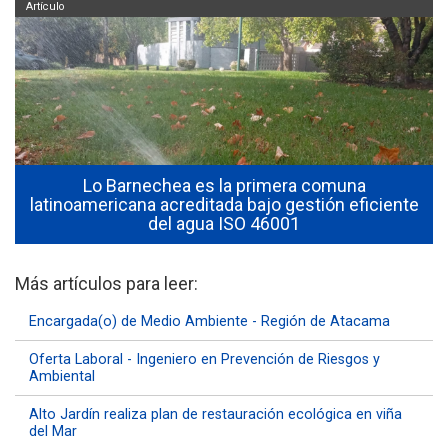
Artículo
Lo Barnechea es la primera comuna
latinoamericana acreditada bajo gestión eficiente
del agua ISO 46001
Más artículos para leer:
Encargada(o) de Medio Ambiente - Región de Atacama
Oferta Laboral - Ingeniero en Prevención de Riesgos y
Ambiental
Alto Jardín realiza plan de restauración ecológica en viña
del Mar