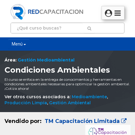
Menú
Área:
Gestión Medioambiental
Condiciones Ambientales
El curso se enfoca en la entrega de conocimientos y herramientas en
condiciones ambientales necesarias para optimizar la gestión ambiental.
¡Cotiza ahora!
Ver otros cursos asociados a:
Medioambiente
,
Producción Limpia
,
Gestión Ambiental
Vendido por:
TM Capacitación Limitada