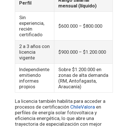
Rango salarial
Perfil
mensual (líquido)
Sin
experiencia,
$600.000 – $800.000
recién
certificado
2 a 3 años con
licencia
$900.000 – $1.200.000
vigente
Independiente
Sobre $1.200.000 en
emitiendo
zonas de alta demanda
informes
(RM, Antofagasta,
propios
Araucanía)
La licencia también habilita para acceder a
procesos de certificación
ChileValora
en
perfiles de energía solar fotovoltaica y
eficiencia energética, lo que abre una
trayectoria de especialización con mejor