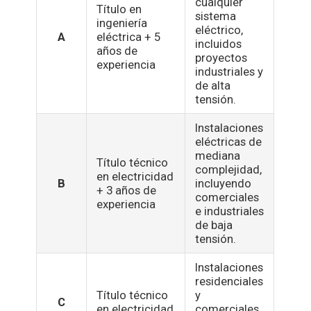
cualquier
Título en
sistema
ingeniería
eléctrico,
A
eléctrica + 5
incluidos
años de
proyectos
experiencia
industriales y
de alta
tensión.
Instalaciones
eléctricas de
mediana
Título técnico
complejidad,
en electricidad
B
incluyendo
+ 3 años de
comerciales
experiencia
e industriales
de baja
tensión.
Instalaciones
residenciales
Título técnico
y
C
en electricidad
comerciales