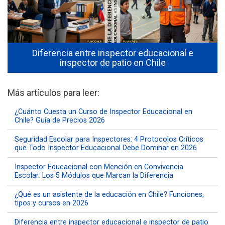
Diferencia entre inspector educacional e
inspector de patio en Chile
Más artículos para leer:
¿Cuánto Cuesta un Curso de Inspector Educacional en
Chile? Guía de Precios 2026
Seguridad Escolar para Inspectores: 4 Protocolos Críticos
que Todo Inspector Educacional Debe Dominar en 2026
Inspector Educacional con Mención en Convivencia
Escolar: Los 5 Módulos que Marcan la Diferencia
¿Qué es un asistente de la educación en Chile? Funciones,
tipos y cursos en 2026
Diferencia entre inspector educacional e inspector de patio