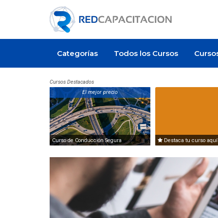
Categorías
Todos los Cursos
Curso
Cursos Destacados
El mejor precio
Curso de Conducción Segura
Destaca tu curso aquí