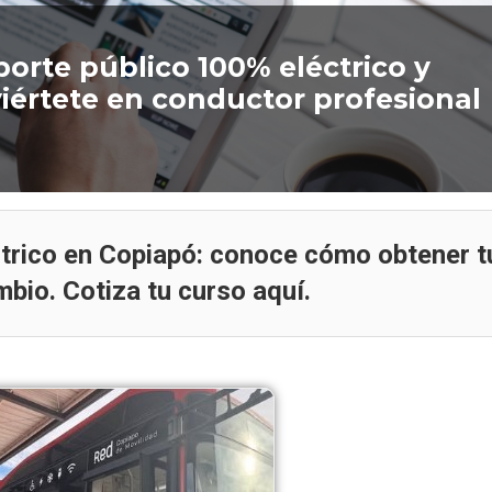
porte público 100% eléctrico y
viértete en conductor profesional
Oferta de empleo
Artículo
trico en Copiapó: conoce cómo obtener t
mbio. Cotiza tu curso aquí.
Curso de Conducción
ferta laboral / Paramédicos
Manejo Defensivo: P
Conductores / Antofagasta
de Riesgos Via