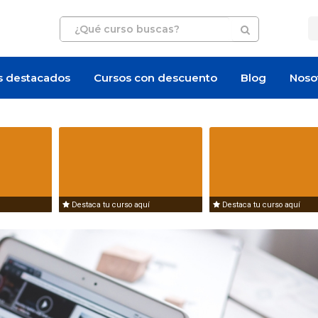
s destacados
Cursos con descuento
Blog
Noso
Destaca tu curso aquí
Destaca tu curso aquí