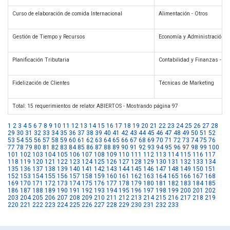
Curso de elaboración de comida Internacional
Alimentación - Otros
Gestión de Tiempo y Recursos
Economía y Administración d
Planificación Tributaria
Contabilidad y Finanzas - Ot
Fidelización de Clientes
Técnicas de Marketing
Total: 15 requerimientos de relator ABIERTOS - Mostrando página 97
1
2
3
4
5
6
7
8
9
10
11
12
13
14
15
16
17
18
19
20
21
22
23
24
25
26
27
28
29
30
31
32
33
34
35
36
37
38
39
40
41
42
43
44
45
46
47
48
49
50
51
52
53
54
55
56
57
58
59
60
61
62
63
64
65
66
67
68
69
70
71
72
73
74
75
76
77
78
79
80
81
82
83
84
85
86
87
88
89
90
91
92
93
94
95
96
97
98
99
100
101
102
103
104
105
106
107
108
109
110
111
112
113
114
115
116
117
118
119
120
121
122
123
124
125
126
127
128
129
130
131
132
133
134
135
136
137
138
139
140
141
142
143
144
145
146
147
148
149
150
151
152
153
154
155
156
157
158
159
160
161
162
163
164
165
166
167
168
169
170
171
172
173
174
175
176
177
178
179
180
181
182
183
184
185
186
187
188
189
190
191
192
193
194
195
196
197
198
199
200
201
202
203
204
205
206
207
208
209
210
211
212
213
214
215
216
217
218
219
220
221
222
223
224
225
226
227
228
229
230
231
232
233