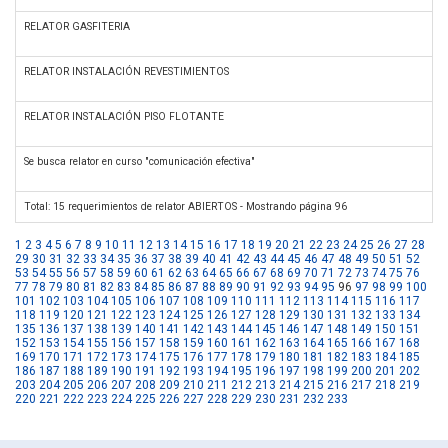
RELATOR GASFITERIA
RELATOR INSTALACIÓN REVESTIMIENTOS
RELATOR INSTALACIÓN PISO FLOTANTE
Se busca relator en curso "comunicación efectiva"
Total: 15 requerimientos de relator ABIERTOS - Mostrando página 96
1
2
3
4
5
6
7
8
9
10
11
12
13
14
15
16
17
18
19
20
21
22
23
24
25
26
27
28
29
30
31
32
33
34
35
36
37
38
39
40
41
42
43
44
45
46
47
48
49
50
51
52
53
54
55
56
57
58
59
60
61
62
63
64
65
66
67
68
69
70
71
72
73
74
75
76
77
78
79
80
81
82
83
84
85
86
87
88
89
90
91
92
93
94
95
96
97
98
99
100
101
102
103
104
105
106
107
108
109
110
111
112
113
114
115
116
117
118
119
120
121
122
123
124
125
126
127
128
129
130
131
132
133
134
135
136
137
138
139
140
141
142
143
144
145
146
147
148
149
150
151
152
153
154
155
156
157
158
159
160
161
162
163
164
165
166
167
168
169
170
171
172
173
174
175
176
177
178
179
180
181
182
183
184
185
186
187
188
189
190
191
192
193
194
195
196
197
198
199
200
201
202
203
204
205
206
207
208
209
210
211
212
213
214
215
216
217
218
219
220
221
222
223
224
225
226
227
228
229
230
231
232
233