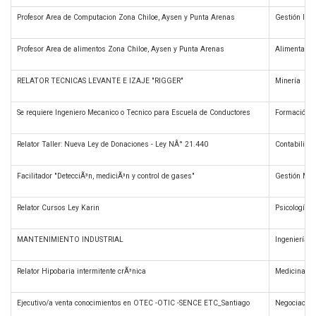
Profesor Area de Computacion Zona Chiloe, Aysen y Punta Arenas
Gestión Inf
Profesor Area de alimentos Zona Chiloe, Aysen y Punta Arenas
Alimentación
RELATOR TECNICAS LEVANTE E IZAJE "RIGGER"
Minería
Se requiere Ingeniero Mecanico o Tecnico para Escuela de Conductores
Formación V
Relator Taller: Nueva Ley de Donaciones - Ley NÂ° 21.440
Contabilida
Facilitador "DetecciÃ³n, mediciÃ³n y control de gases"
Gestión Med
Relator Cursos Ley Karin
Psicología
MANTENIMIENTO INDUSTRIAL
Ingeniería 
Relator Hipobaria intermitente crÃ³nica
Medicina y S
Ejecutivo/a venta conocimientos en OTEC -OTIC -SENCE ETC_Santiago
Negociación