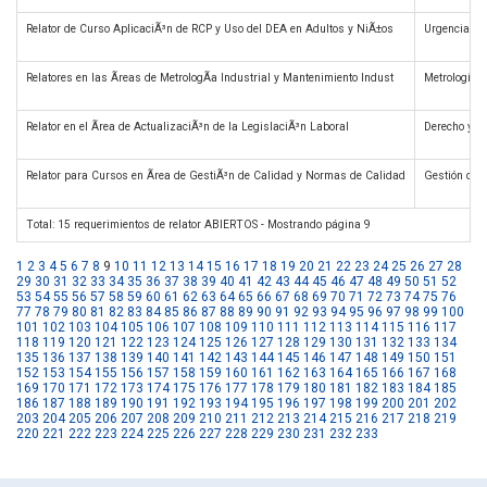
Relator de Curso AplicaciÃ³n de RCP y Uso del DEA en Adultos y NiÃ±os
Urgencias 
Relatores en las Ãreas de MetrologÃ­a Industrial y Mantenimiento Indust
Metrología 
Relator en el Ãrea de ActualizaciÃ³n de la LegislaciÃ³n Laboral
Derecho y 
Relator para Cursos en Ãrea de GestiÃ³n de Calidad y Normas de Calidad
Gestión de 
Total: 15 requerimientos de relator ABIERTOS - Mostrando página 9
1
2
3
4
5
6
7
8
9
10
11
12
13
14
15
16
17
18
19
20
21
22
23
24
25
26
27
28
29
30
31
32
33
34
35
36
37
38
39
40
41
42
43
44
45
46
47
48
49
50
51
52
53
54
55
56
57
58
59
60
61
62
63
64
65
66
67
68
69
70
71
72
73
74
75
76
77
78
79
80
81
82
83
84
85
86
87
88
89
90
91
92
93
94
95
96
97
98
99
100
101
102
103
104
105
106
107
108
109
110
111
112
113
114
115
116
117
118
119
120
121
122
123
124
125
126
127
128
129
130
131
132
133
134
135
136
137
138
139
140
141
142
143
144
145
146
147
148
149
150
151
152
153
154
155
156
157
158
159
160
161
162
163
164
165
166
167
168
169
170
171
172
173
174
175
176
177
178
179
180
181
182
183
184
185
186
187
188
189
190
191
192
193
194
195
196
197
198
199
200
201
202
203
204
205
206
207
208
209
210
211
212
213
214
215
216
217
218
219
220
221
222
223
224
225
226
227
228
229
230
231
232
233