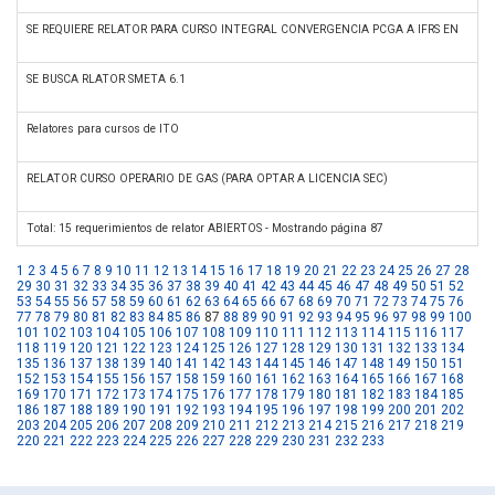
SE REQUIERE RELATOR PARA CURSO INTEGRAL CONVERGENCIA PCGA A IFRS EN
SE BUSCA RLATOR SMETA 6.1
Relatores para cursos de ITO
RELATOR CURSO OPERARIO DE GAS (PARA OPTAR A LICENCIA SEC)
Total: 15 requerimientos de relator ABIERTOS - Mostrando página 87
1
2
3
4
5
6
7
8
9
10
11
12
13
14
15
16
17
18
19
20
21
22
23
24
25
26
27
28
29
30
31
32
33
34
35
36
37
38
39
40
41
42
43
44
45
46
47
48
49
50
51
52
53
54
55
56
57
58
59
60
61
62
63
64
65
66
67
68
69
70
71
72
73
74
75
76
77
78
79
80
81
82
83
84
85
86
87
88
89
90
91
92
93
94
95
96
97
98
99
100
101
102
103
104
105
106
107
108
109
110
111
112
113
114
115
116
117
118
119
120
121
122
123
124
125
126
127
128
129
130
131
132
133
134
135
136
137
138
139
140
141
142
143
144
145
146
147
148
149
150
151
152
153
154
155
156
157
158
159
160
161
162
163
164
165
166
167
168
169
170
171
172
173
174
175
176
177
178
179
180
181
182
183
184
185
186
187
188
189
190
191
192
193
194
195
196
197
198
199
200
201
202
203
204
205
206
207
208
209
210
211
212
213
214
215
216
217
218
219
220
221
222
223
224
225
226
227
228
229
230
231
232
233