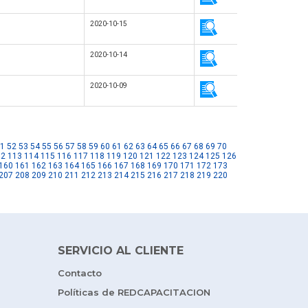
2020-10-15
2020-10-14
2020-10-09
1
52
53
54
55
56
57
58
59
60
61
62
63
64
65
66
67
68
69
70
12
113
114
115
116
117
118
119
120
121
122
123
124
125
126
160
161
162
163
164
165
166
167
168
169
170
171
172
173
207
208
209
210
211
212
213
214
215
216
217
218
219
220
SERVICIO AL CLIENTE
Contacto
Políticas de REDCAPACITACION