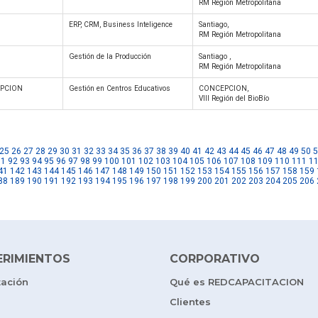
RM Región Metropolitana
ERP, CRM, Business Inteligence
Santiago,
RM Región Metropolitana
Gestión de la Producción
Santiago ,
RM Región Metropolitana
EPCION
Gestión en Centros Educativos
CONCEPCION,
VIII Región del BioBío
25
26
27
28
29
30
31
32
33
34
35
36
37
38
39
40
41
42
43
44
45
46
47
48
49
50
5
91
92
93
94
95
96
97
98
99
100
101
102
103
104
105
106
107
108
109
110
111
1
41
142
143
144
145
146
147
148
149
150
151
152
153
154
155
156
157
158
159
88
189
190
191
192
193
194
195
196
197
198
199
200
201
202
203
204
205
206
ERIMIENTOS
CORPORATIVO
tación
Qué es REDCAPACITACION
Clientes