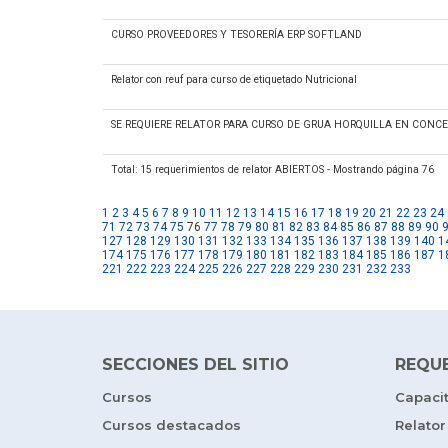
CURSO PROVEEDORES Y TESORERÍA ERP SOFTLAND
Relator con reuf para curso de etiquetado Nutricional
SE REQUIERE RELATOR PARA CURSO DE GRUA HORQUILLA EN CONC
Total: 15 requerimientos de relator ABIERTOS - Mostrando página 76
1
2
3
4
5
6
7
8
9
10
11
12
13
14
15
16
17
18
19
20
21
22
23
24
71
72
73
74
75
76
77
78
79
80
81
82
83
84
85
86
87
88
89
90
127
128
129
130
131
132
133
134
135
136
137
138
139
140
1
174
175
176
177
178
179
180
181
182
183
184
185
186
187
1
221
222
223
224
225
226
227
228
229
230
231
232
233
SECCIONES DEL SITIO
REQU
Cursos
Capaci
Cursos destacados
Relator