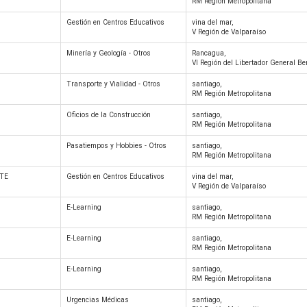
RM Región Metropolitana
Gestión en Centros Educativos
vina del mar,
V Región de Valparaíso
Minería y Geología - Otros
Rancagua,
VI Región del Libertador General B
Transporte y Vialidad - Otros
santiago,
RM Región Metropolitana
Oficios de la Construcción
santiago,
RM Región Metropolitana
Pasatiempos y Hobbies - Otros
santiago,
RM Región Metropolitana
TE
Gestión en Centros Educativos
vina del mar,
V Región de Valparaíso
E-Learning
santiago,
RM Región Metropolitana
E-Learning
santiago,
RM Región Metropolitana
E-Learning
santiago,
RM Región Metropolitana
Urgencias Médicas
santiago,