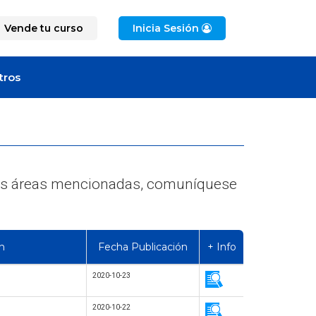
Vende tu curso
Inicia Sesión
tros
e las áreas mencionadas, comuníquese
n
Fecha Publicación
+ Info
2020-10-23
2020-10-22