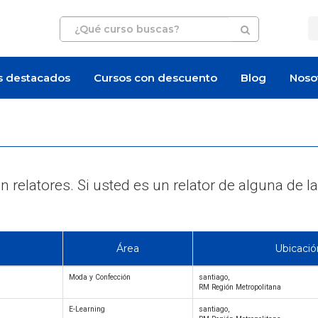
s destacados
Cursos con descuento
Blog
Noso
 relatores. Si usted es un relator de alguna d
Área
Ubicació
Moda y Confección
santiago,
RM Región Metropolitana
E-Learning
santiago,