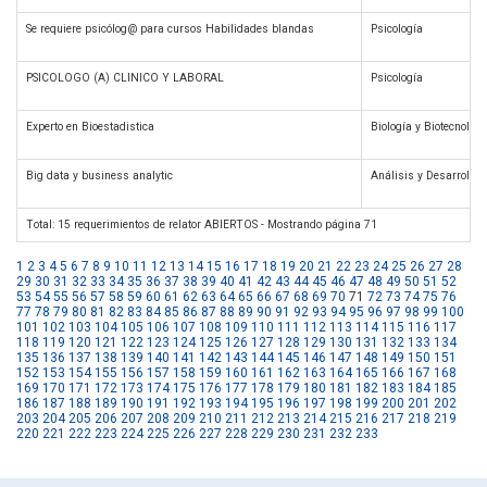
Se requiere psicólog@ para cursos Habilidades blandas
Psicología
PSICOLOGO (A) CLINICO Y LABORAL
Psicología
Experto en Bioestadistica
Biología y Biotecnologí
Big data y business analytic
Análisis y Desarrollo
Total: 15 requerimientos de relator ABIERTOS - Mostrando página 71
1
2
3
4
5
6
7
8
9
10
11
12
13
14
15
16
17
18
19
20
21
22
23
24
25
26
27
28
29
30
31
32
33
34
35
36
37
38
39
40
41
42
43
44
45
46
47
48
49
50
51
52
53
54
55
56
57
58
59
60
61
62
63
64
65
66
67
68
69
70
71
72
73
74
75
76
77
78
79
80
81
82
83
84
85
86
87
88
89
90
91
92
93
94
95
96
97
98
99
100
101
102
103
104
105
106
107
108
109
110
111
112
113
114
115
116
117
118
119
120
121
122
123
124
125
126
127
128
129
130
131
132
133
134
135
136
137
138
139
140
141
142
143
144
145
146
147
148
149
150
151
152
153
154
155
156
157
158
159
160
161
162
163
164
165
166
167
168
169
170
171
172
173
174
175
176
177
178
179
180
181
182
183
184
185
186
187
188
189
190
191
192
193
194
195
196
197
198
199
200
201
202
203
204
205
206
207
208
209
210
211
212
213
214
215
216
217
218
219
220
221
222
223
224
225
226
227
228
229
230
231
232
233