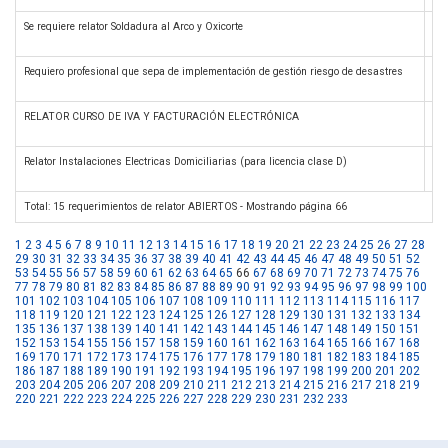
Se requiere relator Soldadura al Arco y Oxicorte
For
Requiero profesional que sepa de implementación de gestión riesgo de desastres
Se
RELATOR CURSO DE IVA Y FACTURACIÓN ELECTRÓNICA
Fac
Relator Instalaciones Electricas Domiciliarias (para licencia clase D)
E-
Total: 15 requerimientos de relator ABIERTOS - Mostrando página 66
1
2
3
4
5
6
7
8
9
10
11
12
13
14
15
16
17
18
19
20
21
22
23
24
25
26
27
28
29
30
31
32
33
34
35
36
37
38
39
40
41
42
43
44
45
46
47
48
49
50
51
52
53
54
55
56
57
58
59
60
61
62
63
64
65
66
67
68
69
70
71
72
73
74
75
76
77
78
79
80
81
82
83
84
85
86
87
88
89
90
91
92
93
94
95
96
97
98
99
100
101
102
103
104
105
106
107
108
109
110
111
112
113
114
115
116
117
118
119
120
121
122
123
124
125
126
127
128
129
130
131
132
133
134
135
136
137
138
139
140
141
142
143
144
145
146
147
148
149
150
151
152
153
154
155
156
157
158
159
160
161
162
163
164
165
166
167
168
169
170
171
172
173
174
175
176
177
178
179
180
181
182
183
184
185
186
187
188
189
190
191
192
193
194
195
196
197
198
199
200
201
202
203
204
205
206
207
208
209
210
211
212
213
214
215
216
217
218
219
220
221
222
223
224
225
226
227
228
229
230
231
232
233